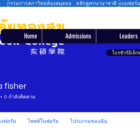
า
กรรมการสภาวิทยาลัย
ห้องสมุดออนไลน์
หลักสูตรนานาชาติ
แบบฟอร์
Home
Admissions
Leaders
โบรชัวร์อิเล็ก
 fisher
0
กำลังติดตาม
องฟอรัม
โพสต์ในฟอรัม
โปรแกรมของฉัน