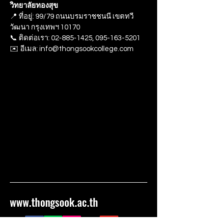
วิทยาลัยทองสุข
📍 ที่อยู่: 99/79 ถนนบรมราชชนนี เขตทวี
วัฒนา กรุงเทพฯ 10170
📞 ติดต่อเรา: 02-885-1425, 095-163-5201
✉️ อีเมล: info@thongsookcollege.com
www.thongsook.ac.th