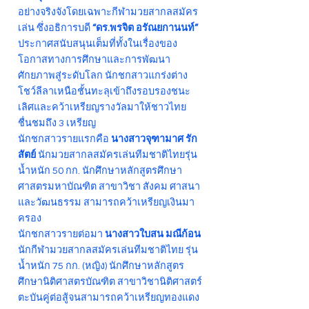
อย่างจริงจังโดยเฉพาะกีฬามวยสากลสมัคร
เล่น ซึ่งอธิการบดี
“ดร.พรจิต อรัณยกานนท์”
ประกาศสนับสนุนเต็มที่ทั้งในเรื่องของ
โอกาสทางการศึกษาและการพัฒนา
ศักยภาพสู่ระดับโลก นักชกสาวแกร่งต่าง
โชว์ลีลาเหนือชั้นทะลุเข้าถึงรอบรองชนะ
เลิศและคว้าเหรียญรางวัลมาให้ชาวไทย
ชื่นชมถึง 3 เหรียญ
นักชกสาวรายแรกคือ
นางสาวจุฑามาศ รัก
สัตย์
นักมวยสากลสมัครเล่นทีมชาติไทยรุ่น
น้ำหนัก 50 กก. นักศึกษาหลักสูตรศึกษา
ศาสตรมหาบัณฑิต สาขาวิชา สังคม ศาสนา
และวัฒนธรรม สามารถคว้าเหรียญเงินมา
ครอง
นักชกสาวรายต่อมา
นางสาวใบสน มณีก้อน
นักกีฬามวยสากลสมัครเล่นทีมชาติไทย รุ่น
น้ำหนัก 75 กก. (หญิง) นักศึกษาหลักสูตร
ศึกษานิติศาสตรบัณฑิต สาขาวิชานิติศาสตร์
ตะบันคู่ต่อสู้จนสามารถคว้าเหรียญทองแดง