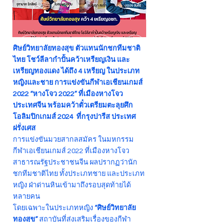
ศิษย์วิทยาลัยทองสุข ตัวแทนนักชกทีมชาติ
ไทย โชว์ลีลากำปั้นคว้าเหรียญเงิน และ
เหรียญทองแดง ได้ถึง 4 เหรียญ ในประเภท
หญิงและชาย การแข่งขันกีฬาเอเชียนเกมส์
2022 “หางโจว 2022” ที่เมืองหางโจว
ประเทศจีน พร้อมคว้าตั๋วเตรียมตะลุยศึก
โอลิมปิกเกมส์ 2024 ที่กรุงปารีส ประเทศ
ฝรั่งเศส
การแข่งขันมวยสากลสมัคร ในมหกรรม
กีฬาเอเชียนเกมส์ 2022 ที่เมืองหางโจว
สาธารณรัฐประชาชนจีน ผลปรากฏว่านัก
ชกทีมชาติไทย ทั้งประเภทชาย และประเภท
หญิง ฝ่าด่านหินเข้ามาถึงรอบสุดท้ายได้
หลายคน
โดยเฉพาะในประเภทหญิง
“ศิษย์วิทยาลัย
ทองสุข”
สถาบันที่ส่งเสริมเรื่องของกีฬา