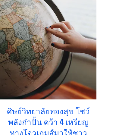
ศิษย์วิทยาลัยทองสุข โชว์
พลังกำปั้น คว้า 4 เหรียญ
หางโจวเกมส์มาให้ชาว