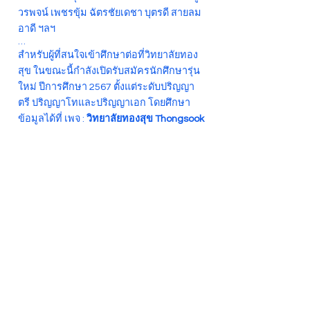
วรพจน์ เพชรขุ้ม ฉัตรชัยเดชา บุตรดี สายลม
อาดี ฯลฯ
…
สำหรับผู้ที่สนใจเข้าศึกษาต่อที่วิทยาลัยทอง
สุข ในขณะนี้กำลังเปิดรับสมัครนักศึกษารุ่น
ใหม่ ปีการศึกษา 2567 ตั้งแต่ระดับปริญญา
ตรี ปริญญาโทและปริญญาเอก โดยศึกษา
ข้อมูลได้ที่ เพจ :
วิทยาลัยทองสุข Thongsook
College
Back
CONTACT US
Thongsook College
99/79 Borommaratchachonnani Road
Thawi Wattana, Bangkok, 10170
Call us:
02 885 1425
,
095 163 5201