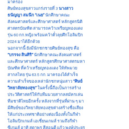
มาครอง
ศิษย์ทองสุขสาวแกร่งรายที่ 3
นางสาว
ธนัญญา สมนึก “เนย”
นักศึกษาคณะ
สังคมศาสตร์และศึกษาศาสตร์ หลักสูตรนิติ
ศาสตรบัณฑิต สามารถคว้าเหรียญทองแดง
รุ่น 60 กก.หญิง พร้อมคว้าตั๋วลุยศึกโอลิมปิก
2024 มาได้อีกด้วย
นอกจากนี้ ยังมีนักชกชายศิษย์ทองสุข คือ
“บรรจง สินศิริ”
นักศึกษาคณะสังคมศาสตร์
และศึกษาศาสตร์ หลักสูตรศึกษาศาสตรมหา
บัณฑิต ที่คว้าเหรียญทองแดง ให้ทัพมวย
สากลไทย รุ่น 63.5 กก. มาครองได้สำเร็จ
ความสำเร็จของเหล่านักชกหนุ่มสาว
“ศิษย์
วิทยาลัยทองสุข”
ในครั้งนี้ถือเป็นการสร้าง
ประวัติศาสตร์ให้กับทีมมวยสากลสมัครเล่น
ทีมชาติไทยอีกครั้ง หลังจากที่รุ่นที่ผ่าน ๆ มา
มีศิษย์ของวิทยาลัยทองสุขต่างสร้างชื่อเสียง
ให้แก่ประเทศชาติอย่างต่อเนื่องทั้งในกีฬา
โอลิมปิกเกมส์ เอเชี่ยนเกมส์ รวมถึงกีฬา
ซีเกมส์ อาทิ สุดาพร สีสอนดี แก้ว พงษ์ประยูร