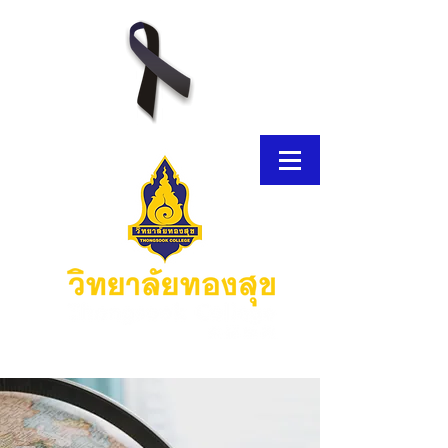
E-Brochure
Thongsook MOOC