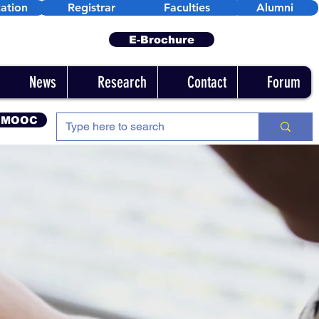
ation
Registrar
Faculties
Alumni
E-Brochure
News
Research
Contact
Forum
 MOOC