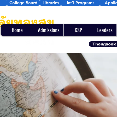
College Board
Libraries
Int'l Programs
Applic
Home
Admissions
KSP
Leaders
Thongsook