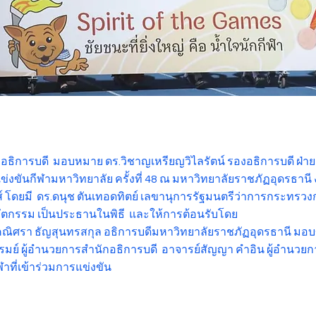
อธิการบดี มอบหมาย ดร.วิชาญเหรียญวิไลรัตน์ รองอธิการบดี ฝ่า
่งขันกีฬามหาวิทยาลัย ครั้งที่ 48 ณ มหาวิทยาลัยราชภัฏอุดรธานี งาน
ส
์ โดยมี ดร.ดนุช ตันเทอดทิตย์ เลขานุการรัฐมนตรีว่าการกระทรว
วัตกรรม เป็นประธานในพิธี และให้การต้อนรับโดย
คณิศรา ธัญสุนทรสกุล อธิการบดีมหาวิทยาลัยราชภัฏอุดรธานี มอบขอ
รมย์ ผู้อำนวยการสำนักอธิการบดี อาจารย์สัญญา คำอิน ผู้อำนวย
ฬาที่เข้าร่วมการแข่งขัน