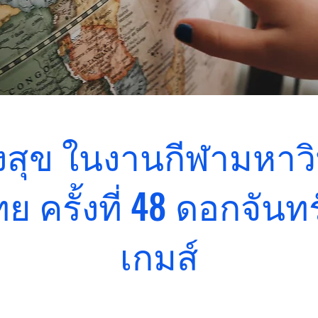
สุข ในงานกีฬามหาวิ
 ครั้งที่ 48 ดอกจันทร
เกมส์