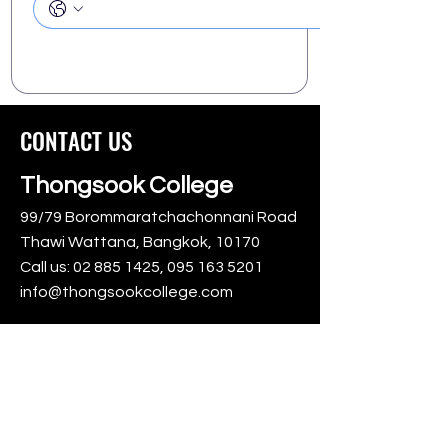
CONTACT US
Thongsook College
99/79 Borommaratchachonnani Road
Thawi Wattana, Bangkok, 10170
Call us:
02 885 1425
,
095 163 5201
info@thongsookcollege.com