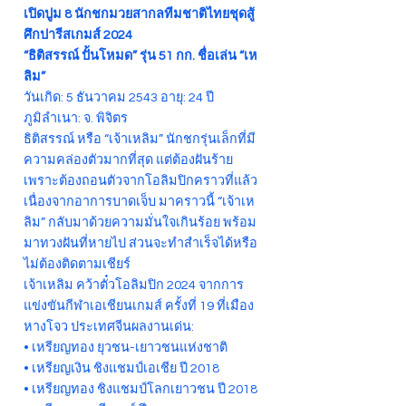
เปิดปูม 8 นักชกมวยสากลทีมชาติไทยชุดสู้
ศึกปารีสเกมส์ 2024
“ธิติสรรณ์ ปั้นโหมด” รุ่น 51 กก. ชื่อเล่น “เห
ลิม”
วันเกิด: 5 ธันวาคม 2543 อายุ: 24 ปี
ภูมิลำเนา: จ. พิจิตร
ธิติสรรณ์ หรือ “เจ้าเหลิม” นักชกรุ่นเล็กที่มี
ความคล่องตัวมากที่สุด แต่ต้องฝันร้าย
เพราะต้องถอนตัวจากโอลิมปิกคราวที่แล้ว
เนื่องจากอาการบาดเจ็บ มาคราวนี้ “เจ้าเห
ลิม” กลับมาด้วยความมั่นใจเกินร้อย พร้อม
มาทวงฝันที่หายไป ส่วนจะทำสำเร็จได้หรือ
ไม่ต้องติดตามเชียร์
เจ้าเหลิม คว้าตั๋วโอลิมปิก 2024 จากการ
แข่งขันกีฬาเอเชียนเกมส์ ครั้งที่ 19 ที่เมือง
หางโจว ประเทศจีนผลงานเด่น:
• เหรียญทอง ยุวชน-เยาวชนแห่งชาติ
• เหรียญเงิน ชิงแชมป์เอเชีย ปี 2018
• เหรียญทอง ชิงแชมป์โลกเยาวชน ปี 2018