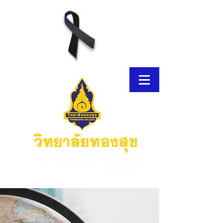
E-Brochure
Thongsook MOOC