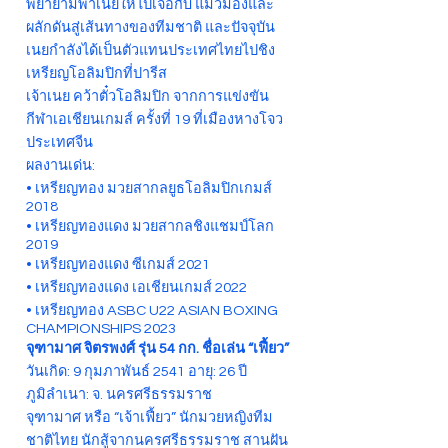
พยายามพาเนยให้ไปเจอกับ แมวมองและ
ผลักดันสู่เส้นทางของทีมชาติ และปัจจุบัน
เนยกำลังได้เป็นตัวแทนประเทศไทยไปชิง
เหรียญโอลิมปิกที่ปารีส
เจ้าเนย คว้าตั๋วโอลิมปิก จากการแข่งขัน
กีฬาเอเชียนเกมส์ ครั้งที่ 19 ที่เมืองหางโจว
ประเทศจีน
ผลงานเด่น:
• เหรียญทอง มวยสากลยูธโอลิมปิกเกมส์
2018
• เหรียญทองแดง มวยสากลชิงแชมป์โลก
2019
• เหรียญทองแดง ซีเกมส์ 2021
• เหรียญทองแดง เอเชียนเกมส์ 2022
• เหรียญทอง ASBC U22 ASIAN BOXING
CHAMPIONSHIPS 2023
จุฑามาศ จิตรพงศ์ รุ่น 54 กก. ชื่อเล่น “เฟี้ยว”
วันเกิด: 9 กุมภาพันธ์ 2541 อายุ: 26 ปี
ภูมิลำเนา: จ. นครศรีธรรมราช
จุฑามาศ หรือ “เจ้าเฟี้ยว” นักมวยหญิงทีม
ชาติไทย นักสู้จากนครศรีธรรมราช สานฝัน