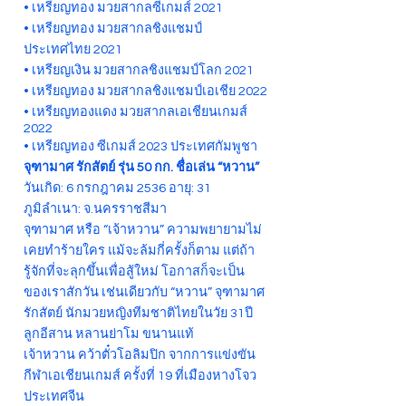
• เหรียญทอง มวยสากลซีเกมส์ 2021
• เหรียญทอง มวยสากลชิงแชมป์
ประเทศไทย 2021
• เหรียญเงิน มวยสากลชิงแชมป์โลก 2021
• เหรียญทอง มวยสากลชิงแชมป์เอเชีย 2022
• เหรียญทองแดง มวยสากลเอเชียนเกมส์
2022
• เหรียญทอง ซีเกมส์ 2023 ประเทศกัมพูชา
จุฑามาศ รักสัตย์ รุ่น 50 กก. ชื่อเล่น “หวาน”
วันเกิด: 6 กรกฎาคม 2536 อายุ: 31
ภูมิลำเนา: จ.นครราชสีมา
จุฑามาศ หรือ “เจ้าหวาน” ความพยายามไม่
เคยทำร้ายใคร แม้จะล้มกี่ครั้งก็ตาม แต่ถ้า
รู้จักที่จะลุกขึ้นเพื่อสู้ใหม่ โอกาสก็จะเป็น
ของเราสักวัน เช่นเดียวกับ “หวาน” จุฑามาศ
รักสัตย์ นักมวยหญิงทีมชาติไทยในวัย 31ปี
ลูกอีสาน หลานย่าโม ขนานแท้
เจ้าหวาน คว้าตั๋วโอลิมปิก จากการแข่งขัน
กีฬาเอเชียนเกมส์ ครั้งที่ 19 ที่เมืองหางโจว
ประเทศจีน