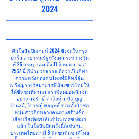
2024
7/9/24, 5:00 AM
ศึกโอลิมปิกเกมส์ 2024 ซึ่งจัดในกรุง
ปารีส สาธารณรัฐฝรั่งเศส ระหว่างวัน
ที่ 26 กรกฎาคม ถึง 11 สิงหาคม พ.ศ.
2567 นี้ กีฬามวยสากล ถือว่าเป็นกีฬา
ความหวังของคนไทยที่มีสิทธิ์ลุ้น
เหรียญรางวัลมาฝากพี่น้องชาวไทยให้
ได้ชื่นชมที่ผ่านมาเรามีสุดยอดนักชก
อย่าง สมรักษ์ คำสิงห์, มนัส บุญ
จำนงค์, วิจารญ์ พลฤทธิ์ รวมทั้งนักชก
หนุ่มสาวอีกหลายคนต่างสร้างชื่อ
เสียงเกียรติยศให้แก่ประเทศชาติมา
แล้ว ในโอลิมปิกครั้งนี้ก็เช่นกัน
ประเทศไทยเรามี 8 นักชกทีมชาติไทย