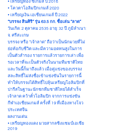
• เหรียญทอง ซีเกมส์ ปี 2018
• โควตาโอลิมปิกเกมส์ 2020
• เหรียญเงิน เอเชียนเกมส์ ปี 2022
“บรรจง สินศิริ” รุ่น 63.5 กก. ชื่อเล่น “ลาด”
วันเกิด: 2 ตุลาคม 2535 อายุ: 32 ปี ภูมิลำเนา:
จ. ศรีสะเกษ
บรรจง หรือ “เจ้าลาด” ถือว่าเป็นนักมวยที่ไม่
ย่อท้อกับชีวิต และมีความอดทนสูงในการ
เป็นตัวสำรอง รายการแล้วรายการเล่า เพื่อ
รอเวลาที่จะเป็นตัวจริงในนามทีมชาติไทย
และวันนี้ก็มาถึงแล้ว เมื่อคู่แข่งของบรรจง
สละสิทธิ์ไม่ส่งชื่อเข้าแข่งขันในรายการนี้
ทำให้บรรจงได้สิทธิ์ไปลุ้นเหรียญโอลิมปิกที่
ปารีสในฐานะนักชกทีมชาติไทยได้สำเร็จ
เจ้าลาด คว้าตั๋วโอลิมปิก จากการแข่งขัน
กีฬาเอเชียนเกมส์ ครั้งที่ 19 ที่เมืองหางโจว
ประเทศจีน
ผลงานเด่น:
• เหรียญทองแดง มวยสากลชิงแชมป์เอเชีย
2019