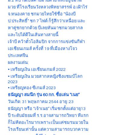
ม.2 ที่บ้านเป็นค่ายมวยด้วย และอยู่ชมรม
มวย ที่โรงเรียนวังหลวงพิทยาสรรพ์ อ.เฝ้าไร่
จ.หนองคาย ชกมวยไทยใช้ชื่อ “น้องบี
ป.ประสิทธิ์” ชก 7 ไฟต์ ก็รู้สึกว่าเหนื่อย และ
หาคู่ชกยากด้วย บีเลยหันมาชกมวยสากล
และไปได้ดีในเส้นทางสายนี้
เจ้าบี คว้าตั๋วโอลิมปิก จากการแข่งขันกีฬา
เอเชียนเกมส์ ครั้งที่ 19 ที่เมืองหางโจว
ประเทศจีน
ผลงานเด่น:
• เหรียญเงิน เอเชียนเกมส์ 2022
• เหรียญเงิน มวยสากลหญิงชิงแชมป์โลก
2023
• เหรียญทอง ซีเกมส์ 2023
ธนัญญา สมนึก รุ่น 60 กก. ชื่อเล่น “เนย”
วันเกิด: 31 พฤษภาคม 2544 อายุ: 23
ธนัญญา หรือ “เจ้าเนย” เริ่มชกตั้งแต่อายุ13
ปี ระดับมัธยมที่ ร.ร.อาจสามารถวิทยา ทีแรก
ก็ไม่คิดอะไรมากเพราะเป็นแค่ชมรมมวยใน
โรงเรียนเท่านั้น แต่ความสามารถบวกความ