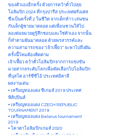
ของตัวเองอีกครั้ง ด้วยการคว้าตั๋วไปลุย
โอลิมปิก 2024 ที่กรุงปารีส ประเทศฝรั่งเศส
ซึ่งเป็นครั้งที่ 2 ในชีวิต จากเด็กห้าว เล่นซน
กับเด็กผู้ชายมาตลอด แต่เพื่อนชวนให้ไป
ลองต่อยมวยดูรู้สึกชอบและใช่ตัวเอง จากนั้น
ก็ทำตามฝันมาตลอด ด้วยพรสวรรค์และ
ความสามารถของ “เจ้าเฟี้ยว” จะพาไปถึงฝัน
ครั้งนี้ไหมต้องติดตาม
เจ้าเฟี้ยว คว้าตั๋วโอลิมปิกจากการแข่งขัน
มวยสากลระดับโลกเพื่อคัดเลือกไปโอลิมปิก
ที่บุสโต อาร์ซีซีโอ้ ประเทศอิตาลี
ผลงานเด่น:
• เหรียญทองแดง ซีเกมส์ 2019 ประเทศ
ฟิลิปปินส์
• เหรียญทองแดง CZECH REPUBLIC
TOURNAMENT 2019
• เหรียญทองแดง Belarus tournament
2019
• โควตาโอลิมปิกเกมส์ 2020
• เหรียญเงิน ชิงแชมป์เอเชีย (ASBC Asian