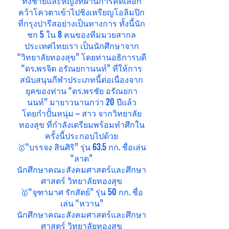
ทั้งชายและหญิงที่ผ่านการคัดเลือก
คว้าโควตาเข้าไปชิงเหรียญโอลิมปิก
ที่กรุงปารีสอย่างเป็นทางการ ทั้งนี้นัก
ชก 5 ใน 8 คนของทีมมวยสากล
ประเทศไทยเรา เป็นนักศึกษาจาก
“วิทยาลัยทองสุข” โดยท่านอธิการบดี
“ดร.พรจิต อรัณยกานนท์” ที่ให้การ
สนับสนุนกีฬาประเภทนี้ต่อเนื่องจาก
ยุคของท่าน “ดร.พรชัย อรัณยกา
นนท์” มายาวนานกว่า 20 ปีแล้ว
โดยกำปั้นหนุ่ม – สาว จากวิทยาลัย
ทองสุข ที่กำลังเตรียมพร้อมทำศึกใน
ครั้งนี้ประกอบไปด้วย
🥇“บรรจง สินศิริ” รุ่น 63.5 กก. ชื่อเล่น
“ลาด”
นักศึกษาคณะสังคมศาสตร์และศึกษา
ศาสตร์ วิทยาลัยทองสุข
🥇“จุฑามาศ รักสัตย์” รุ่น 50 กก. ชื่อ
เล่น “หวาน”
นักศึกษาคณะสังคมศาสตร์และศึกษา
ศาสตร์ วิทยาลัยทองสุข